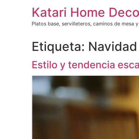
Ir
Katari Home Dec
al
contenido
Platos base, servilleteros, caminos de mesa 
Etiqueta:
Navidad
Estilo y tendencia es